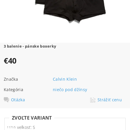
3 balenie - pánske boxerky
€40
Značka
Calvin Klein
Kategória
niečo pod džínsy
Otázka
Strážiť cenu
ZVOĽTE VARIANT
veľkosť: S
1171/S