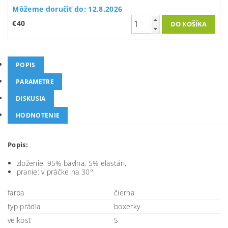
Môžeme doručiť do:
12.8.2026
€40
POPIS
PARAMETRE
DISKUSIA
HODNOTENIE
Popis:
zloženie: 95% bavlna, 5% elastán,
pranie: v práčke na 30°.
farba
čierna
typ prádla
boxerky
veľkosť
S