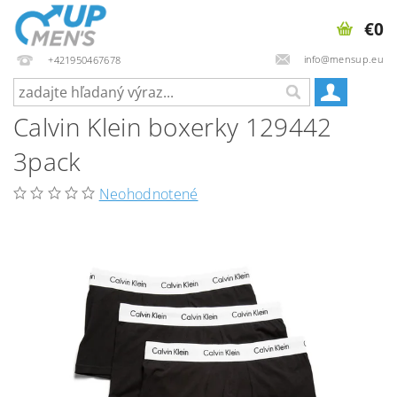
€0
info@mensup.eu
+421950467678
Calvin Klein boxerky 129442
3pack
Neohodnotené