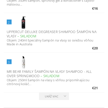
Objem: 350ml šampón, sprchový gél a kondicionér s čajovo-
mätovou...
€16
2.
UPPERCUT DELUXE DEGREASER SHAMPOO ŠAMPÓN NA
VLASY
–
SKLADOM
Objem: 240ml špeciálny šampón na vlasy so sviežou vôňou
Made in Australia
€20
3.
MR BEAR FAMILY ŠAMPÓN NA VLASY SHAMPOO - ALL
OVER SPRINGWOOD
–
SKLADOM
Objem: 250ml šampón na vlasy s vôňou pripomínajúcou
citrónový koláč...
€21
UKÁŽ VIAC