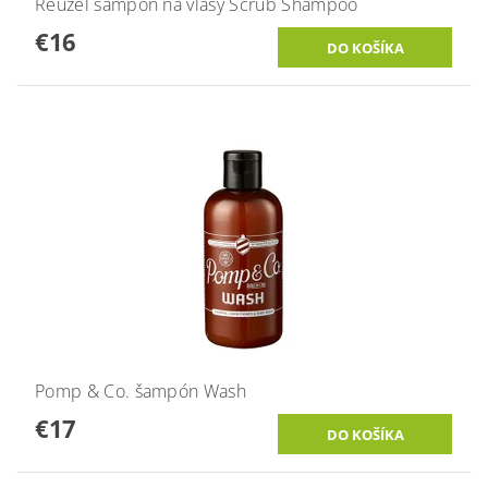
Reuzel šampón na vlasy Scrub Shampoo
€16
Pomp & Co. šampón Wash
€17