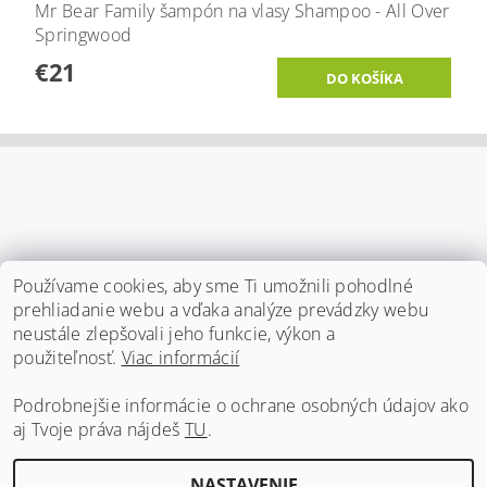
Mr Bear Family šampón na vlasy Shampoo - All Over
Springwood
€21
Používame cookies, aby sme Ti umožnili pohodlné
prehliadanie webu a vďaka analýze prevádzky webu
neustále zlepšovali jeho funkcie, výkon a
použiteľnosť.
Viac informácií
Podrobnejšie informácie o ochrane osobných údajov ako
Čekuj obchodné podmienky
|
Čekuj ochranu osobných údajov
|
Čekuj vernostný program
|
Čekuj kontakt
|
Daj vedieť
|
aj Tvoje práva nájdeš
TU
.
Čekuj dopravu a platbu
NASTAVENIE