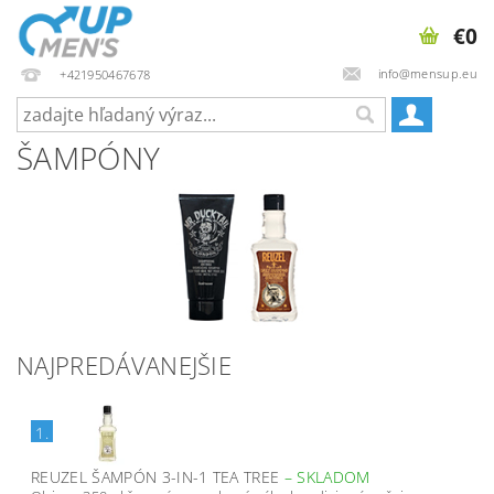
€0
info@mensup.eu
+421950467678
ŠAMPÓNY
NAJPREDÁVANEJŠIE
1.
REUZEL ŠAMPÓN 3-IN-1 TEA TREE
–
SKLADOM