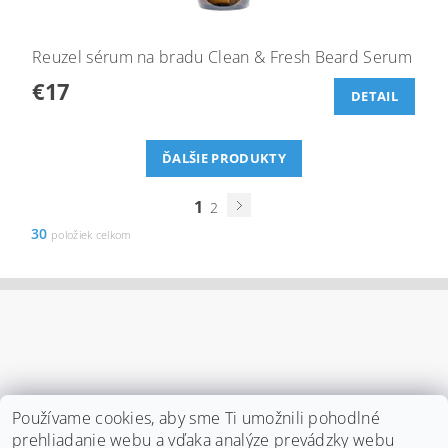
Reuzel sérum na bradu Clean & Fresh Beard Serum
€17
DETAIL
ĎALŠIE PRODUKTY
1
2
30
položiek celkom
Používame cookies, aby sme Ti umožnili pohodlné
prehliadanie webu a vďaka analýze prevádzky webu