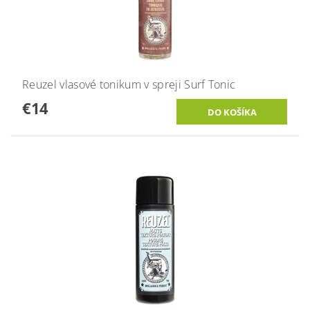
Reuzel vlasové tonikum v spreji Surf Tonic
€14