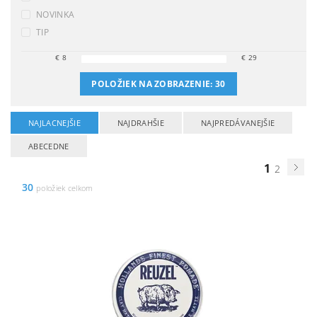
NOVINKA
TIP
€
8
€
29
POLOŽIEK NA ZOBRAZENIE:
30
NAJLACNEJŠIE
NAJDRAHŠIE
NAJPREDÁVANEJŠIE
ABECEDNE
1
2
30
položiek celkom