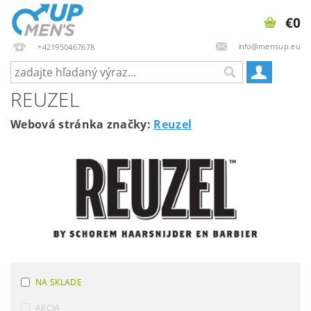
€0
info@mensup.eu
+421950467678
REUZEL
Webová stránka značky:
Reuzel
NA SKLADE
AKCIA