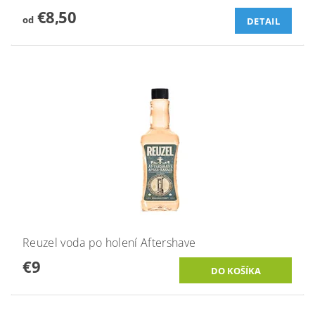
€8,50
od
DETAIL
Reuzel voda po holení Aftershave
€9