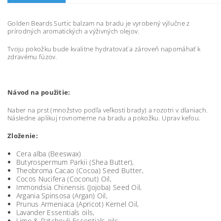
Golden Beards Surtic balzam na bradu je vyrobený výlučne z
prírodných aromatických a výživných olejov.
Tvoju pokožku bude kvalitne hydratovať a zároveň napomáhať k
zdravému fúzov.
Návod na použitie:
Naber na prst (množstvo podľa veľkosti brady) a rozotri v dlaniach.
Následne aplikuj rovnomerne na bradu a pokožku. Uprav kefou.
Zloženie:
Cera alba (Beeswax)
Butyrospermum Parkii (Shea Butter),
Theobroma Cacao (Cocoa) Seed Butter,
Cocos Nucifera (Coconut) Oil,
Immondsia Chinensis (Jojoba) Seed Oil,
Argania Spinsosa (Argan) Oil,
Prunus Armeniaca (Apricot) Kernel Oil,
Lavander Essentials oils,
Lime & Patchouli Essentials oils,