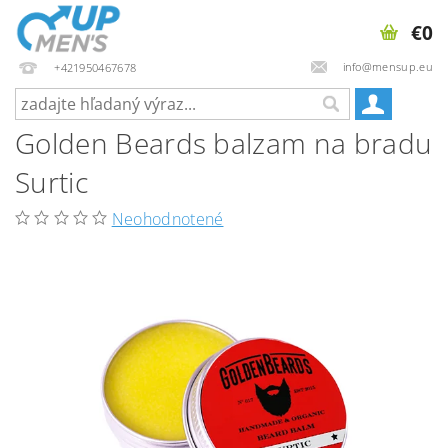
€0
info@mensup.eu
+421950467678
Golden Beards balzam na bradu
Surtic
Neohodnotené