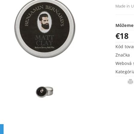
Made in 
Môžeme 
€18
Kód tova
Značka
Webová s
Kategóri