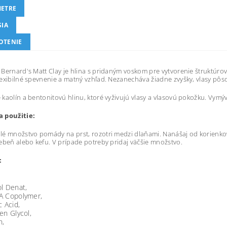
ETRE
SIA
OTENIE
Bernard's Matt Clay je hlina s pridaným voskom pre vytvorenie štruktúr
exibilné spevnenie a matný vzhľad. Nezanecháva žiadne zvyšky, vlasy pôs
kaolín a bentonitovú hlinu, ktoré vyživujú vlasy a vlasovú pokožku. Vym
 použitie:
é množstvo pomády na prst, rozotri medzi dlaňami. Nanášaj od korienko
ebeň alebo kefu. V prípade potreby pridaj väčšie množstvo.
:
,
l Denat,
A Copolymer,
c Acid,
en Glycol,
n,