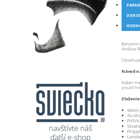
PARAM
DISKU
HODN
Benjamin 
dodáva fl
Obsahuje 
Návod na
Naber mal
použiť hr
Zloženie
Water
Alcoho
PVP/V
Steari
Propyl
Lanoli