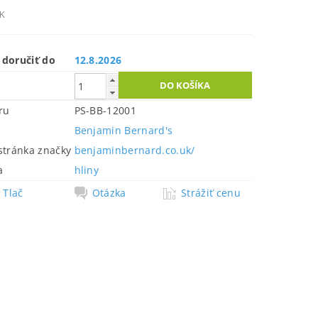
UK
doručiť do
12.8.2026
ru
PS-BB-12001
Benjamin Bernard's
tránka značky
benjaminbernard.co.uk/
a
hliny
Tlač
Otázka
Strážiť cenu