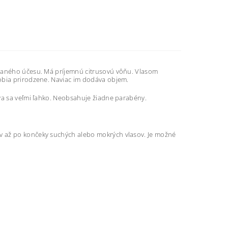
ovaného účesu. Má príjemnú citrusovú vôňu. Vlasom
obia prirodzene. Naviac im dodáva objem.
ýva sa veľmi ľahko. Neobsahuje žiadne parabény.
v až po končeky suchých alebo mokrých vlasov. Je možné