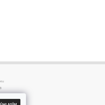
.eu
8
8
ss Team
SÚHLASÍM