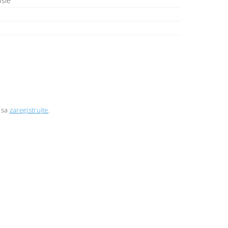
hšie
 sa
zaregistrujte
.