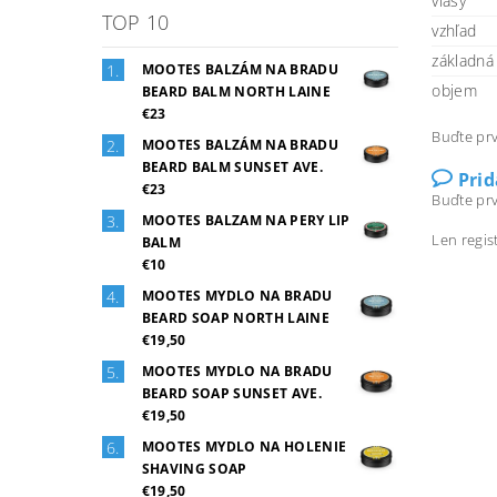
vlasy
TOP 10
vzhľad
základná
MOOTES BALZÁM NA BRADU
objem
BEARD BALM NORTH LAINE
€23
Buďte prv
MOOTES BALZÁM NA BRADU
BEARD BALM SUNSET AVE.
Pri
€23
Buďte prv
MOOTES BALZAM NA PERY LIP
Len regis
BALM
€10
MOOTES MYDLO NA BRADU
BEARD SOAP NORTH LAINE
€19,50
MOOTES MYDLO NA BRADU
BEARD SOAP SUNSET AVE.
€19,50
MOOTES MYDLO NA HOLENIE
SHAVING SOAP
€19,50