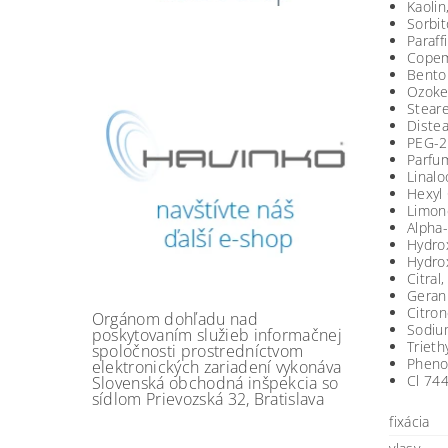
Kaolin
Sorbit
Paraffi
Copem
Benton
Ozoker
Steare
Distea
PEG-2
Parfum
Linalo
Hexyl
Limon
Alpha-
Hydro
Hydrox
Citral,
Gerani
Citrone
Orgánom dohľadu nad
Sodiu
poskytovaním služieb informačnej
Trieth
spoločnosti prostredníctvom
Pheno
elektronických zariadení vykonáva
Cl 74
Slovenská obchodná inšpekcia so
sídlom Prievozská 32, Bratislava
fixácia