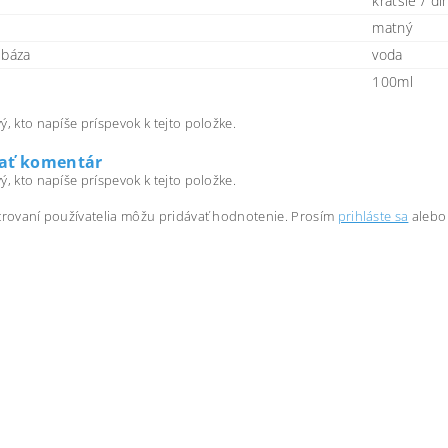
kratšie / dl
matný
 báza
voda
100ml
ý, kto napíše príspevok k tejto položke.
dať komentár
ý, kto napíše príspevok k tejto položke.
trovaní používatelia môžu pridávať hodnotenie. Prosím
prihláste sa
alebo