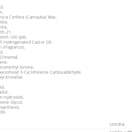
,
ol,
n,
icia Cerifera (Carnauba) Wax,
ite,
ite,
th-21,
reth-100 Ipdi,
5 Hydrogenated Castor Oil,
 (Fragrance),
ol,
 Cinnamal,
ene,
isomethyl lonone,
xyisohexyl 3-Cyclohexene Carboxaldehyde,
ycitronellal,
ol,
llol,
m Hydroxide,
ylene Glycol,
xyethanol,
499.
stredná