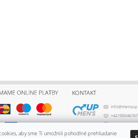
KONTAKT
info
@
mensup
+42195046767
+42195046767
ookies, aby sme Ti umožnili pohodlné prehliadanie
World Wellne