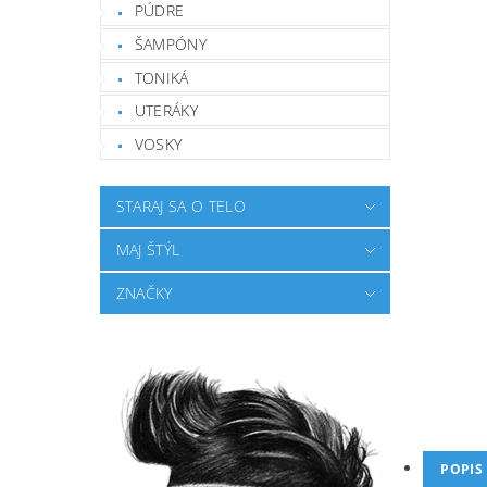
PÚDRE
ŠAMPÓNY
TONIKÁ
UTERÁKY
VOSKY
STARAJ SA O TELO
MAJ ŠTÝL
ZNAČKY
POPIS