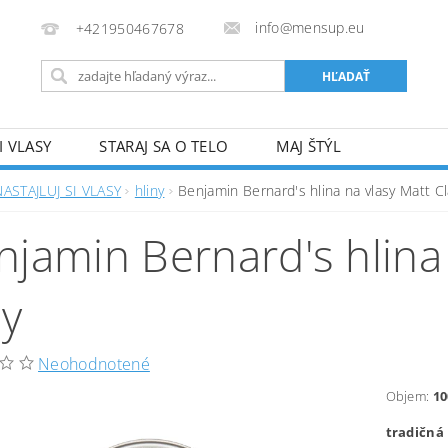
info@mensup.eu
+421950467678
I VLASY
STARAJ SA O TELO
MAJ ŠTÝL
NASTAJLUJ SI VLASY
hliny
Benjamin Bernard's hlina na vlasy Matt Cl
njamin Bernard's hlina
ay
Neohodnotené
Objem:
1
tradičná