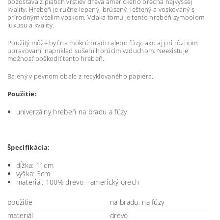
pozostáva z piatich vrstiev dreva amerického orecha najvyššej
kvality. Hrebeň je ručne lepený, brúsený, leštený a voskovaný s
prírodným včelím voskom. Vďaka tomu je tento hrebeň symbolom
luxusu a kvality.
Použitý môže byť na mokrú bradu alebo fúzy, ako aj pri rôznom
upravovaní, napríklad sušení horúcim vzduchom. Neexistuje
možnosť poškodiť tento hrebeň.
Balený v pevnom obale z recyklovaného papiera.
Použitie:
univerzálny hrebeň na bradu a fúzy
Špecifikácia:
dĺžka: 11cm
výška: 3cm
materiál: 100% drevo - americký orech
použitie
na bradu, na fúzy
materiál
drevo