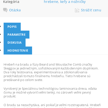
Kategória
hrebene, kefy a nožničky
Otázka
Strážiť cenu
POPIS
PARAMETRE
DISKUSIA
HODNOTENIE
Hrebeň na bradu a fúzy Beard and Moustache Comb značky
Skeggox je jedinečným, sofistikovaným každodenným doplnkom.
Dva roky testovania, experimentovania a zdokonaľovania
predchádzali tomuto finálnemu hrebeňu. Tieto hrebene sú
predávané po celom svete.
Vyrobený je špeciálnou technológiou laminovania dreva, vďaka
čomu je možné vytvoriť veľmi tenký, no zároveň veľmi pevný
produkt.
O bradu sa nezachytáva, ani pokiaľ je veľmi rozstrapatená. Hrebeň