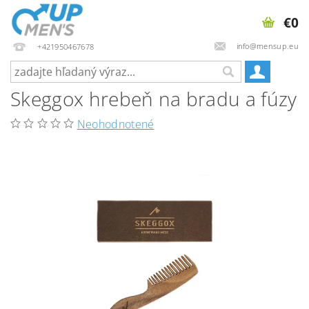
€0
info@mensup.eu
+421950467678
Skeggox hrebeň na bradu a fúzy
Neohodnotené