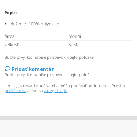
Popis:
zloženie: 100% polyester.
farba
modrá
veľkosť
S, M, L
Buďte prvý, kto napíše príspevok k tejto položke.
Pridať komentár
Buďte prvý, kto napíše príspevok k tejto položke.
Len registrovaní používatelia môžu pridávať hodnotenie. Prosím
prihláste sa
alebo sa
zaregistrujte
.