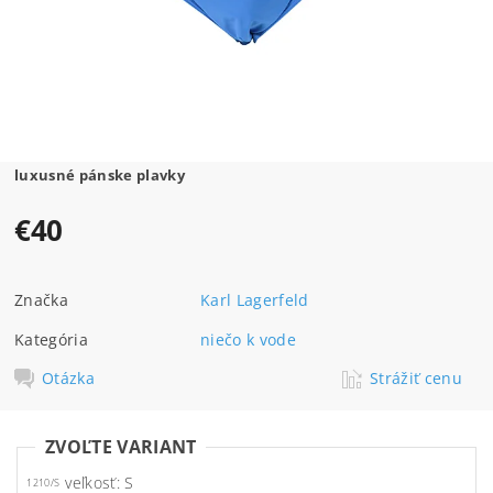
luxusné pánske plavky
€40
Značka
Karl Lagerfeld
Kategória
niečo k vode
Otázka
Strážiť cenu
ZVOĽTE VARIANT
veľkosť: S
1210/S