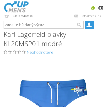
€0
info@mensup.eu
+421950467678
Karl Lagerfeld plavky
KL20MSP01 modré
Neohodnotené