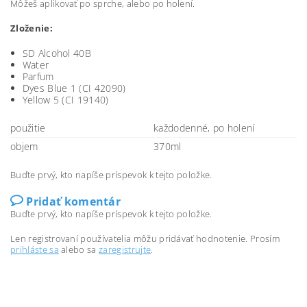
Môžeš aplikovať po sprche, alebo po holení.
Zloženie:
SD Alcohol 40B
Water
Parfum
Dyes Blue 1 (CI 42090)
Yellow 5 (CI 19140)
použitie
každodenné, po holení
objem
370ml
Buďte prvý, kto napíše príspevok k tejto položke.
Pridať komentár
Buďte prvý, kto napíše príspevok k tejto položke.
Len registrovaní používatelia môžu pridávať hodnotenie. Prosím
prihláste sa
alebo sa
zaregistrujte
.