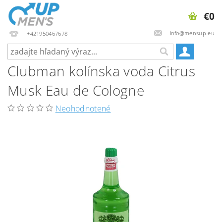
€0
info@mensup.eu
+421950467678
Clubman kolínska voda Citrus
Musk Eau de Cologne
Neohodnotené