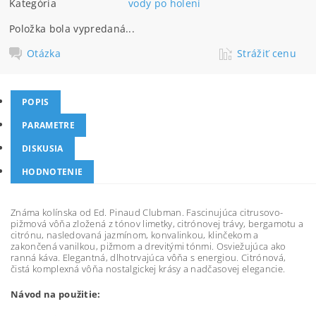
Kategória
vody po holení
Položka bola vypredaná...
Otázka
Strážiť cenu
POPIS
PARAMETRE
DISKUSIA
HODNOTENIE
Známa kolínska od Ed. Pinaud Clubman. Fascinujúca citrusovo-
pižmová vôňa zložená z tónov limetky, citrónovej trávy, bergamotu a
citrónu, nasledovaná jazmínom, konvalinkou, klinčekom a
zakončená vanilkou, pižmom a drevitými tónmi. Osviežujúca ako
ranná káva. Elegantná, dlhotrvajúca vôňa s energiou. Citrónová,
čistá komplexná vôňa nostalgickej krásy a nadčasovej elegancie.
Návod na použitie: