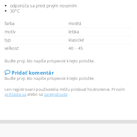
odporúča sa pred prvým nosením
30°C
farba
modrá
motív
lebka
typ
klasické
veľkosť
40 - 45
Buďte prvý, kto napíše príspevok k tejto položke.
Pridať komentár
Buďte prvý, kto napíše príspevok k tejto položke.
Len registrovaní používatelia môžu pridávať hodnotenie. Prosím
prihláste sa
alebo sa
zaregistrujte
.