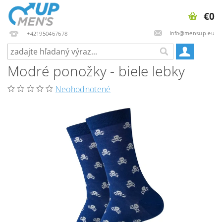
€0
info@mensup.eu
+421950467678
Modré ponožky - biele lebky
Neohodnotené