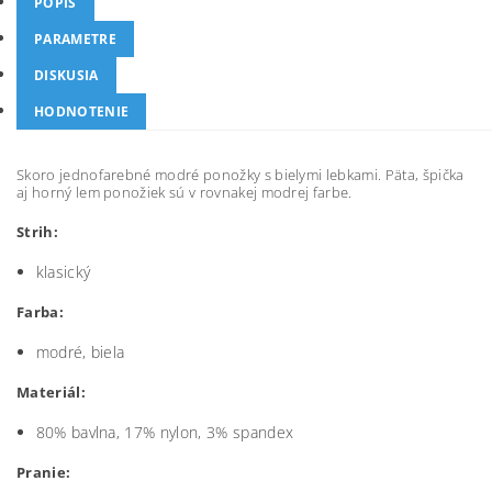
POPIS
PARAMETRE
DISKUSIA
HODNOTENIE
Skoro jednofarebné modré ponožky s bielymi lebkami. Päta, špička
aj horný lem ponožiek sú v rovnakej modrej farbe.
Strih:
klasický
Farba:
modré, biela
Materiál:
80% bavlna, 17% nylon, 3% spandex
Pranie: