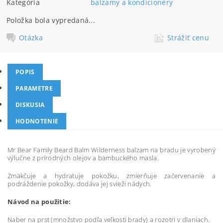
Kategória
balzamy a kondicionéry
Položka bola vypredaná...
Otázka
Strážiť cenu
POPIS
PARAMETRE
DISKUSIA
HODNOTENIE
Mr Bear Family Beard Balm Wilderness balzam na bradu je vyrobený
výlučne z prírodných olejov a bambuckého masla.
Zmäkčuje a hydratuje pokožku, zmierňuje začervenanie a
podráždenie pokožky, dodáva jej svieži nádych.
Návod na použitie:
Naber na prst (množstvo podľa veľkosti brady) a rozotri v dlaniach.