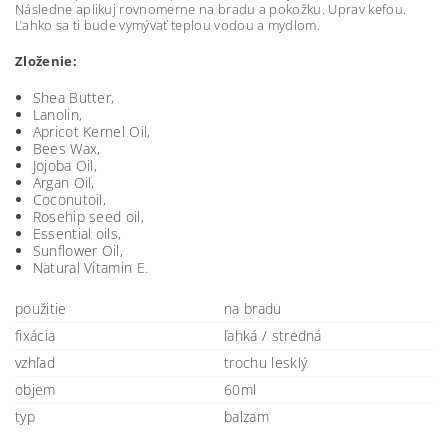
Následne aplikuj rovnomerne na bradu a pokožku. Uprav kefou.
Ľahko sa ti bude vymývať teplou vodou a mydlom.
Zloženie:
Shea Butter,
Lanolin,
Apricot Kernel Oil,
Bees Wax,
Jojoba Oil,
Argan Oil,
Coconutoil,
Rosehip seed oil,
Essential oils,
Sunflower Oil,
Natural Vitamin E.
použitie
na bradu
fixácia
ľahká / stredná
vzhľad
trochu lesklý
objem
60ml
typ
balzam