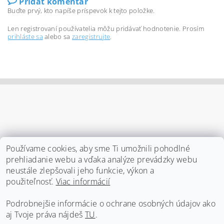
Pridať komentár
Buďte prvý, kto napíše príspevok k tejto položke.
Len registrovaní používatelia môžu pridávať hodnotenie. Prosím
prihláste sa
alebo sa
zaregistrujte
.
Používame cookies, aby sme Ti umožnili pohodlné
prehliadanie webu a vďaka analýze prevádzky webu
neustále zlepšovali jeho funkcie, výkon a
použiteľnosť.
Viac informácií
Podrobnejšie informácie o ochrane osobných údajov ako
Čekuj obchodné podmienky
|
Čekuj ochranu osobných údajov
|
Čekuj vernostný program
|
Čekuj kontakt
|
Daj vedieť
|
aj Tvoje práva nájdeš
TU
.
Čekuj dopravu a platbu