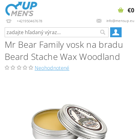
€0
info@mensup.eu
+421950467678
Mr Bear Family vosk na bradu
Beard Stache Wax Woodland
Neohodnotené