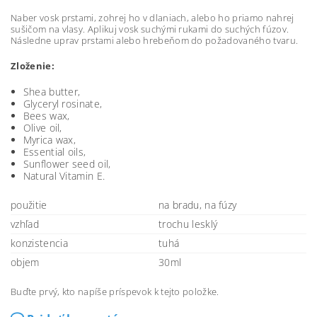
Naber vosk prstami, zohrej ho v dlaniach, alebo ho priamo nahrej
sušičom na vlasy. Aplikuj vosk suchými rukami do suchých fúzov.
Následne uprav prstami alebo hrebeňom do požadovaného tvaru.
Zloženie:
Shea butter,
Glyceryl rosinate,
Bees wax,
Olive oil,
Myrica wax,
Essential oils,
Sunflower seed oil,
Natural Vitamin E.
použitie
na bradu, na fúzy
vzhľad
trochu lesklý
konzistencia
tuhá
objem
30ml
Buďte prvý, kto napíše príspevok k tejto položke.