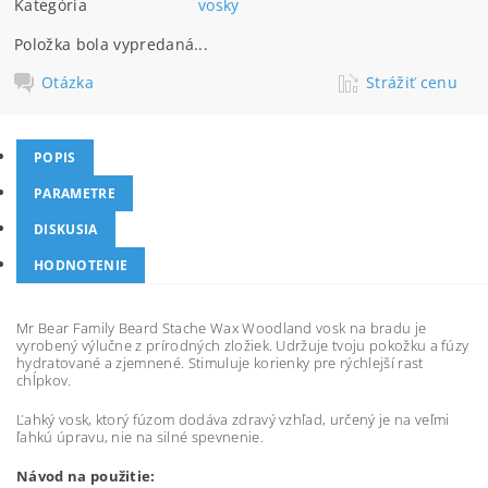
Kategória
vosky
Položka bola vypredaná...
Otázka
Strážiť cenu
POPIS
PARAMETRE
DISKUSIA
HODNOTENIE
Mr Bear Family Beard Stache Wax Woodland vosk na bradu je
vyrobený výlučne z prírodných zložiek. Udržuje tvoju pokožku a fúzy
hydratované a zjemnené. Stimuluje korienky pre rýchlejší rast
chĺpkov.
Ľahký vosk, ktorý fúzom dodáva zdravý vzhľad, určený je na veľmi
ľahkú úpravu, nie na silné spevnenie.
Návod na použitie: