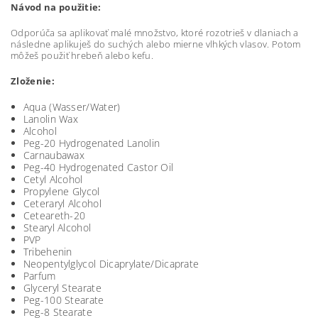
Návod na použitie:
Odporúča sa aplikovať malé množstvo, ktoré rozotrieš v dlaniach a
následne aplikuješ do suchých alebo mierne vlhkých vlasov. Potom
môžeš použiť hrebeň alebo kefu.
Zloženie:
Aqua (Wasser/Water)
Lanolin Wax
Alcohol
Peg-20 Hydrogenated Lanolin
Carnaubawax
Peg-40 Hydrogenated Castor Oil
Cetyl Alcohol
Propylene Glycol
Ceteraryl Alcohol
Ceteareth-20
Stearyl Alcohol
PVP
Tribehenin
Neopentylglycol Dicaprylate/Dicaprate
Parfum
Glyceryl Stearate
Peg-100 Stearate
Peg-8 Stearate