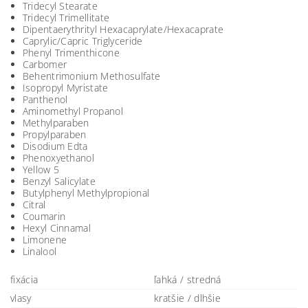
Tridecyl Stearate
Tridecyl Trimellitate
Dipentaerythrityl Hexacaprylate/Hexacaprate
Caprylic/Capric Triglyceride
Phenyl Trimenthicone
Carbomer
Behentrimonium Methosulfate
Isopropyl Myristate
Panthenol
Aminomethyl Propanol
Methylparaben
Propylparaben
Disodium Edta
Phenoxyethanol
Yellow 5
Benzyl Salicylate
Butylphenyl Methylpropional
Citral
Coumarin
Hexyl Cinnamal
Limonene
Linalool
fixácia
ľahká / stredná
vlasy
kratšie / dlhšie