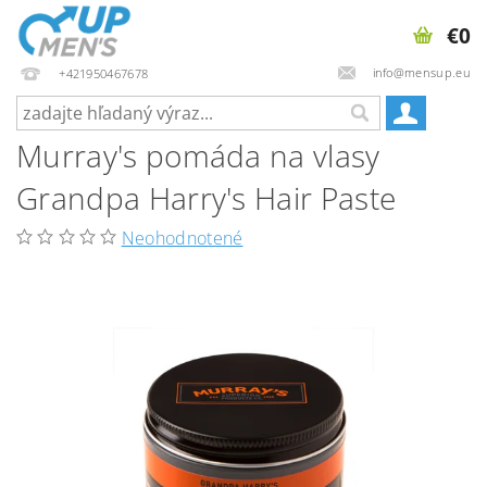
€0
info@mensup.eu
+421950467678
Murray's pomáda na vlasy
Grandpa Harry's Hair Paste
Neohodnotené