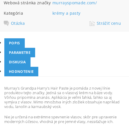
Webová stránka značky
murrayspomade.com/
Kategória
krémy a pasty
Otázka
Strážiť cenu
POPIS
PARAMETRE
DISKUSIA
HODNOTENIE
Murray's Grandpa Harry's Hair Paste je pomáda z novej línie
produktov tejto značky. Jedná sa o vlasový krém na báze vody.
Vôňou pripomína ananás. Aplikácia je veľmi ľahká, ľahko sa aj
vymýva z vlasov. Mimo množstva iných zložiek obsahuje napríklad
vodu, lanolín a karnaubský vosk.
Nie je určená na extrémne spevnenie vlasov, skôr pre upravenie
moderných účesov, vhodná je pre jemné vlasy, nezaťažuje ich.