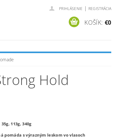
|
PRIHLÁSENIE
REGISTRÁCIA
KOŠÍK:
€0
 Pomade
Strong Hold
:
35g, 113g, 340g
lná pomáda s výrazným leskom vo vlasoch