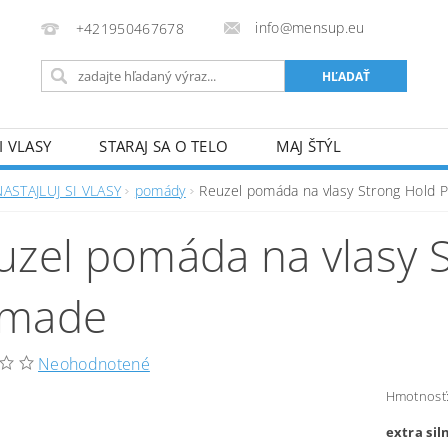
info@mensup.eu
+421950467678
I VLASY
STARAJ SA O TELO
MAJ ŠTÝL
NASTAJLUJ SI VLASY
pomády
Reuzel pomáda na vlasy Strong Hold
uzel pomáda na vlasy 
made
Neohodnotené
Hmotnosť
extra si