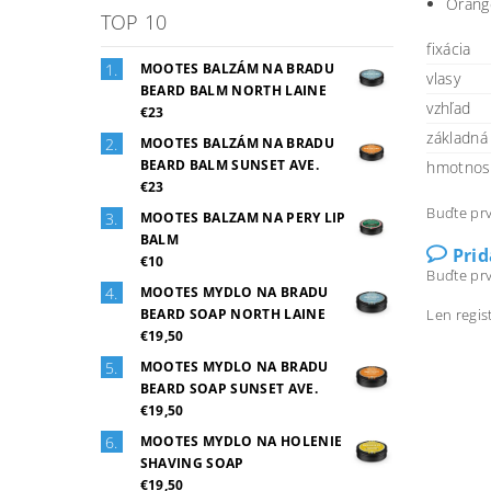
Orang
TOP 10
fixácia
MOOTES BALZÁM NA BRADU
vlasy
BEARD BALM NORTH LAINE
vzhľad
€23
základná
MOOTES BALZÁM NA BRADU
BEARD BALM SUNSET AVE.
hmotnos
€23
Buďte prv
MOOTES BALZAM NA PERY LIP
BALM
Pri
€10
Buďte prv
MOOTES MYDLO NA BRADU
Len regis
BEARD SOAP NORTH LAINE
€19,50
MOOTES MYDLO NA BRADU
BEARD SOAP SUNSET AVE.
€19,50
MOOTES MYDLO NA HOLENIE
SHAVING SOAP
€19,50