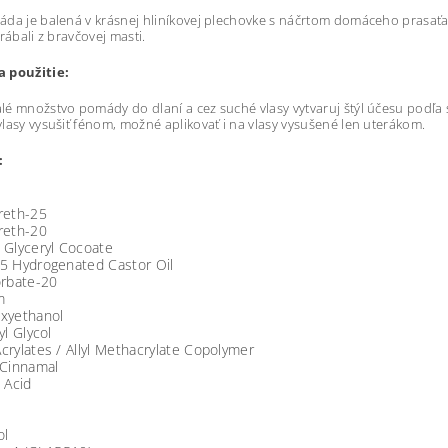
da je balená v krásnej hliníkovej plechovke s náčrtom domáceho prasaťa.
rábali z bravčovej masti.
 použitie:
é množstvo pomády do dlaní a cez suché vlasy vytvaruj štýl účesu podľa 
lasy vysušiť fénom, možné aplikovať i na vlasy vysušené len uterákom.
:
reth-25
reth-20
 Glyceryl Cocoate
5 Hydrogenated Castor Oil
orbate-20
m
xyethanol
yl Glycol
rylates / Allyl Methacrylate Copolymer
 Cinnamal
 Acid
ol