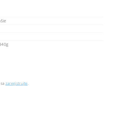
hšie
 340g
 sa
zaregistrujte
.