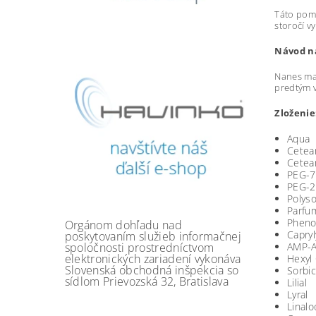
Táto pomá
storočí vy
Návod na
Nanes mal
predtým v
Zloženie
Aqua
Cetea
Cetea
PEG-7
PEG-2
Polys
Parfu
Pheno
Orgánom dohľadu nad
Capryl
poskytovaním služieb informačnej
AMP-Ac
spoločnosti prostredníctvom
elektronických zariadení vykonáva
Hexyl
Slovenská obchodná inšpekcia so
Sorbic
sídlom Prievozská 32, Bratislava
Lilial
Lyral
Linalo