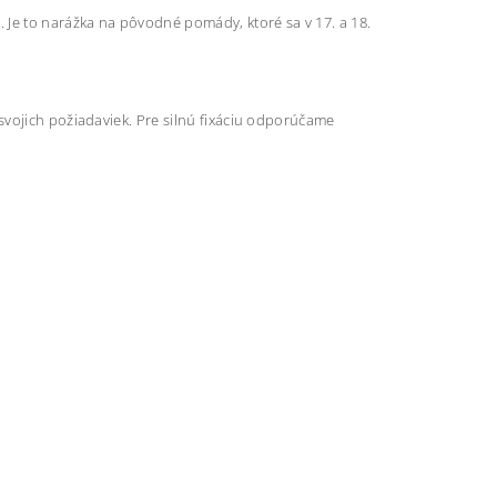
 Je to narážka na pôvodné pomády, ktoré sa v 17. a 18.
svojich požiadaviek. Pre silnú fixáciu odporúčame