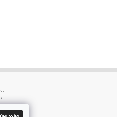
.eu
8
8
ss Team
SÚHLASÍM