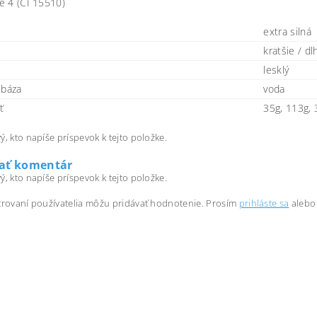
e 4 (CI 15510)
extra silná
kratšie / dl
lesklý
 báza
voda
ť
35g, 113g,
ý, kto napíše príspevok k tejto položke.
dať komentár
ý, kto napíše príspevok k tejto položke.
trovaní používatelia môžu pridávať hodnotenie. Prosím
prihláste sa
alebo