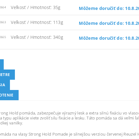
Veľkosť / Hmotnosť: 35g
Môžeme doručiť do:
10.8.
0664
Veľkosť / Hmotnosť: 113g
Môžeme doručiť do:
10.8.
0663
Veľkosť / Hmotnosť: 340g
Môžeme doručiť do:
10.8.
0665
ETRE
SIA
OTENIE
rong Hold pomáda, zabezpečuje výrazný lesk a extra silnú fixáciu vo vlas
ľa typu aplikácie viete zvoliť silu fixácie a lesku. Táto pomáda sa dá veľmi
dkej vanilky.
máda na vlasy Strong Hold Pomade je silnejšou verziou červenej Reuzel