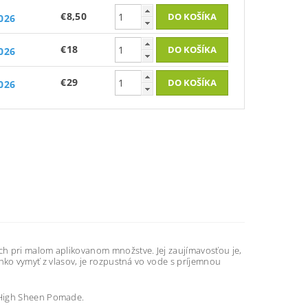
€8,50
2026
€18
2026
€29
2026
och pri malom aplikovanom množstve. Jej zaujímavosťou je,
 ľahko vymyť z vlasov, je rozpustná vo vode s príjemnou
 High Sheen Pomade.