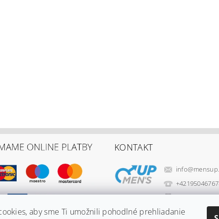
KONTAKT
info
@
mensup
+42195046767
+42195046767
ookies, aby sme Ti umožnili pohodlné prehliadanie
World Wellne