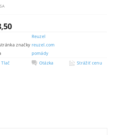
USA
8,50
Reuzel
tránka značky
reuzel.com
a
pomády
Tlač
Otázka
Strážiť cenu