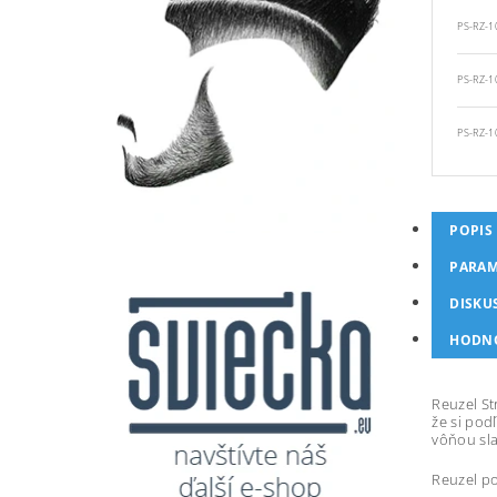
PS-RZ-1
PS-RZ-1
PS-RZ-1
POPIS
PARAM
DISKU
HODN
Reuzel St
že si pod
vôňou sla
Reuzel po