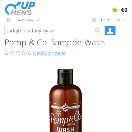
€0
info@mensup.eu
+421950467678
Pomp & Co. šampón Wash
Neohodnotené