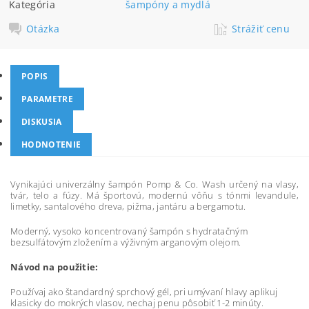
Kategória
šampóny a mydlá
Otázka
Strážiť cenu
POPIS
PARAMETRE
DISKUSIA
HODNOTENIE
Vynikajúci univerzálny šampón Pomp & Co. Wash určený na vlasy,
tvár, telo a fúzy. Má športovú, modernú vôňu s tónmi levandule,
limetky, santalového dreva, pižma, jantáru a bergamotu.
Moderný,
vysoko koncentrovaný šampón s hydratačným
bezsulfátovým zložením a výživným arganovým olejom.
Návod na použitie:
Používaj ako štandardný sprchový gél, pri umývaní hlavy aplikuj
klasicky do mokrých vlasov, nechaj penu pôsobiť 1-2 minúty.