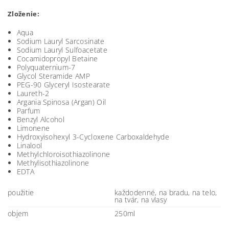
Zloženie:
Aqua
Sodium Lauryl Sarcosinate
Sodium Lauryl Sulfoacetate
Cocamidopropyl Betaine
Polyquaternium-7
Glycol Steramide AMP
PEG-90 Glyceryl Isostearate
Laureth-2
Argania Spinosa (Argan) Oil
Parfum
Benzyl Alcohol
Limonene
Hydroxyisohexyl 3-Cycloxene Carboxaldehyde
Linalool
Methylchloroisothiazolinone
Methylisothiazolinone
EDTA
použitie
každodenné, na bradu, na telo,
na tvár, na vlasy
objem
250ml