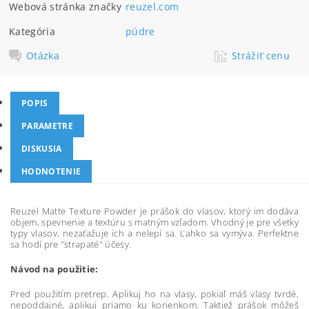
Webová stránka značky
reuzel.com
Kategória
púdre
Otázka
Strážiť cenu
POPIS
PARAMETRE
DISKUSIA
HODNOTENIE
Reuzel Matte Texture Powder je prášok do vlasov, ktorý im dodáva
objem, spevnenie a textúru s matným vzľadom. Vhodný je pre všetky
typy vlasov, nezaťažuje ich a nelepí sa. Ľahko sa vymýva. Perfektne
sa hodí pre "strapaté" účesy.
Návod na použitie:
Pred použitím pretrep. Aplikuj ho na vlasy, pokiaľ máš vlasy tvrdé,
nepoddajné, aplikuj priamo ku korienkom. Taktiež prášok môžeš