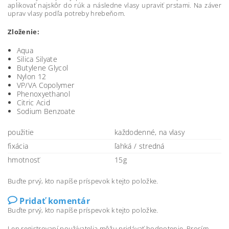
aplikovať najskôr do rúk a následne vlasy upraviť prstami. Na záver
uprav vlasy podľa potreby hrebeňom.
Zloženie:
Aqua
Silica Silyate
Butylene Glycol
Nylon 12
VP/VA Copolymer
Phenoxyethanol
Citric Acid
Sodium Benzoate
použitie
každodenné, na vlasy
fixácia
ľahká / stredná
hmotnosť
15g
Buďte prvý, kto napíše príspevok k tejto položke.
Pridať komentár
Buďte prvý, kto napíše príspevok k tejto položke.
Len registrovaní používatelia môžu pridávať hodnotenie. Prosím