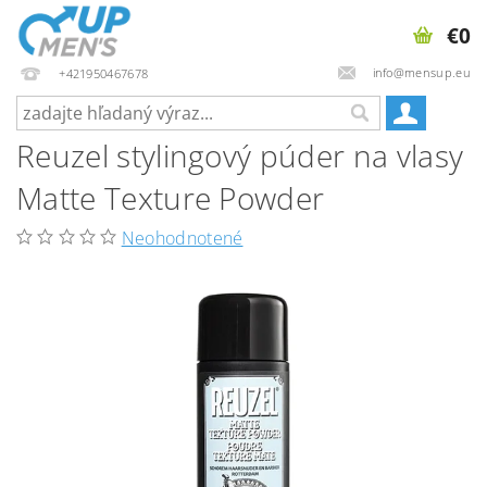
€0
info@mensup.eu
+421950467678
Reuzel stylingový púder na vlasy
Matte Texture Powder
Neohodnotené