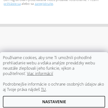
prihláste sa
alebo sa
zaregistrujte
.
Používame cookies, aby sme Ti umožnili pohodlné
prehliadanie webu a vďaka analýze prevádzky webu
neustále zlepšovali jeho funkcie, výkon a
použiteľnosť.
Viac informácií
Podrobnejšie informácie o ochrane osobných údajov ako
Čekuj obchodné podmienky
|
Čekuj ochranu osobných údajov
|
Čekuj vernostný program
|
Čekuj kontakt
|
Daj vedieť
|
aj Tvoje práva nájdeš
TU
.
Čekuj dopravu a platbu
NASTAVENIE