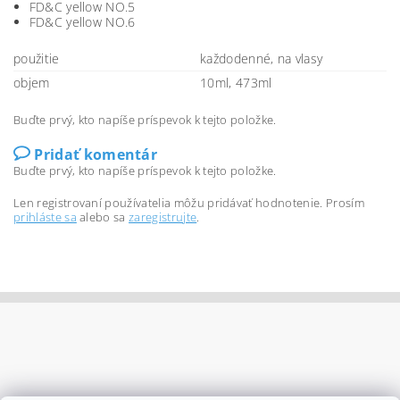
FD&C yellow NO.5
FD&C yellow NO.6
použitie
každodenné, na vlasy
objem
10ml, 473ml
Buďte prvý, kto napíše príspevok k tejto položke.
Pridať komentár
Buďte prvý, kto napíše príspevok k tejto položke.
Len registrovaní používatelia môžu pridávať hodnotenie. Prosím
prihláste sa
alebo sa
zaregistrujte
.