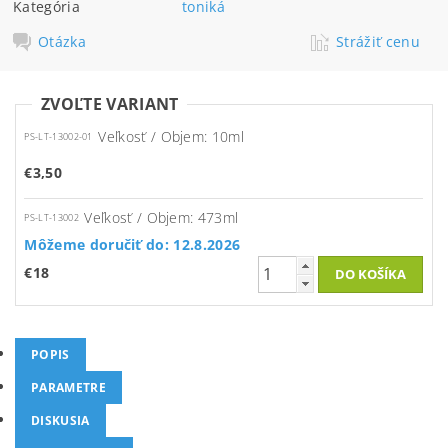
Kategória
toniká
Otázka
Strážiť cenu
ZVOĽTE VARIANT
Veľkosť / Objem: 10ml
PS-LT-13002-01
€3,50
Veľkosť / Objem: 473ml
PS-LT-13002
Môžeme doručiť do:
12.8.2026
€18
POPIS
PARAMETRE
DISKUSIA