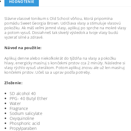
HODNOTENIE
Slávne vlasové tonikum s Old School vôňou, ktorá pripomína
pomádu Sweet Georgia Brown. Udržiava vlasy a stimuluje vlasovú
pokožku. Ak máš veľmi jemné vlasy, aplikuj po sprche na mokré vlasy
a potom vysuš. Dosiahneš tak skvelý výsledok a tvoje vlasy budú
vyzerať silné a zdravé.
Návod na použitie:
Aplikuj denne alebo niekoľkokrát do týždňa na vlasy a pokožku
hlavy, energicky masíruj s končekmi prstov cca 2 minúty. Následne si
vlasy rýchlo vysuš uterákom. Potom aplikuj znovu ale už len masíruj
končekmi prstov. Učeš sa a uprav podľa potreby.
Zloženie:
SD alcohol 40
PPG- 40 Butyl Ether
Water
Fragrance
Sodium salicylate
Oxyquinoline
Phosphoric acid
Propylparaben